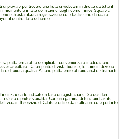
ti di provare per trovare una lista di webcam in diretta da tutto il
in ogni momento e in alta definizione luoghi come Times Square a
ene richiesta alcuna registrazione ed è facilissimo da usare.
ayer al centro dello schermo.
nostra piattaforma offre semplicità, convenienza e moderazione
 dover aspettare. Da un punto di vista tecnico, le camgirl devono
da e di buona qualità. Alcune piattaforme offrono anche strumenti
l’indirizzo da te indicato in fase di registrazione. Se desideri
icità d’uso e professionalità. Con una gamma di funzioni basate
elli vocali. Il servizio di Cdate è online da molti anni ed è pertanto