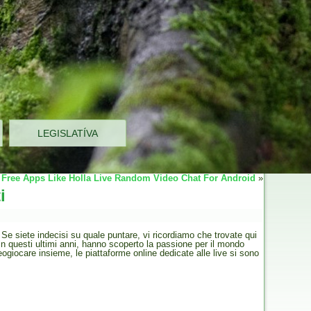
LEGISLATÍVA
 Free Apps Like Holla Live Random Video Chat For Android
»
i
e siete indecisi su quale puntare, vi ricordiamo che trovate qui
in questi ultimi anni, hanno scoperto la passione per il mondo
ogiocare insieme, le piattaforme online dedicate alle live si sono