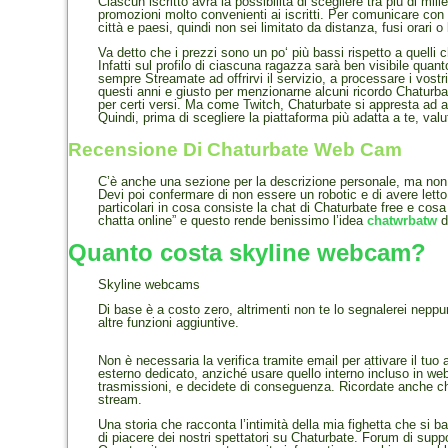
Ciascun iscritto avrà la possibilità di scegliere tra più di mil
promozioni molto convenienti ai iscritti. Per comunicare con
città e paesi, quindi non sei limitato da distanza, fusi orari o 
Va detto che i prezzi sono un po‘ più bassi rispetto a quel
Infatti sul profilo di ciascuna ragazza sarà ben visibile qu
sempre Streamate ad offrirvi il servizio, a processare i vostr
questi anni e giusto per menzionarne alcuni ricordo Chaturba
per certi versi. Ma come Twitch, Chaturbate si appresta ad a
Quindi, prima di scegliere la piattaforma più adatta a te, va
Recensione Di Chaturbate Web Cam
C’è anche una sezione per la descrizione personale, ma non vie
Devi poi confermare di non essere un robotic e di avere letto 
particolari in cosa consiste la chat di Chaturbate free e cosa 
chatta online” e questo rende benissimo l’idea
chatwrbatw
d
Quanto costa skyline webcam?
Skyline webcams
Di base è a costo zero, altrimenti non te lo segnalerei nepp
altre funzioni aggiuntive.
Non è necessaria la verifica tramite email per attivare il tu
esterno dedicato, anziché usare quello interno incluso in webc
trasmissioni, e decidete di conseguenza. Ricordate anche ch
stream.
Una storia che racconta l’intimità della mia fighetta che si b
di piacere dei nostri spettatori su Chaturbate. Forum di su