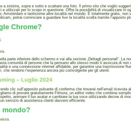
 e a sinistra, sopra e sotto e scattare una foto. Il primo sito che voglio suggeri
i e utilizzati per lo scopo in questione. Offre la possibilità di visualizzare 
 Amsterdam e tantissime altre località nel mondo. È totalmente gratis, non vi
bcam, potrai cominciare a guardare live la località scelta tramite l’apposto pl
ogle Chrome?
i.
era.
ella parte inferiore dello schermo e vai alla sezione „Dettagli personali“. La 
a vasta comunità di persone che la pensano allo stesso modo ti assicura di non
tà e una connessione internet affidabile, per garantire una trasmissione flui
mi, che rendono l’esperienza ancora più coinvolgente per gli utenti.
aming – Luglio 2024
acendo clic sull’apposito pulsante di conferma che troverai nell’email ricevuta al
onsigliamo di provare gratuitamente Filmora, un editor video che combina sempl
uo aspetto, animare il tuo avatar e cambiare la tua voce utilizzando decine di mod
 un servizio di assistenza clienti davvero efficiente.
al mondo?
massa.