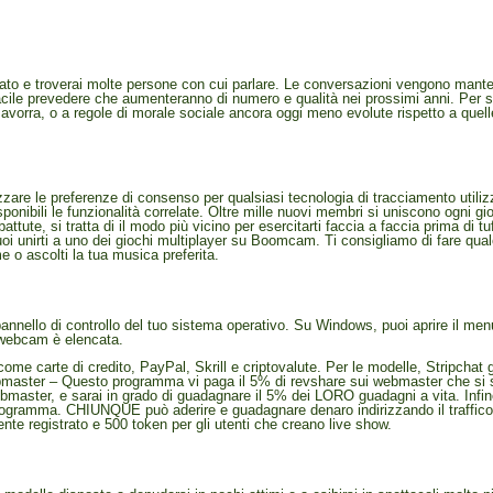
to e troverai molte persone con cui parlare. Le conversazioni vengono mante
facile prevedere che aumenteranno di numero e qualità nei prossimi anni. Per s
avorra, o a regole di morale sociale ancora oggi meno evolute rispetto a quelle 
are le preferenze di consenso per qualsiasi tecnologia di tracciamento utilizza
ibili le funzionalità correlate. Oltre mille nuovi membri si uniscono ogni gior
ttute, si tratta di il modo più vicino per esercitarti faccia a faccia prima di 
oi unirti a uno dei giochi multiplayer su Boomcam. Ti consigliamo di fare qualc
e o ascolti la tua musica preferita.
nnello di controllo del tuo sistema operativo. Su Windows, puoi aprire il menu 
a webcam è elencata.
ome carte di credito, PayPal, Skrill e criptovalute. Per le modelle, Stripchat 
ebmaster – Questo programma vi paga il 5% di revshare sui webmaster che si son
ebmaster, e sarai in grado di guadagnare il 5% dei LORO guadagni a vita. Inf
rogramma. CHIUNQUE può aderire e guadagnare denaro indirizzando il traffico a
ente registrato e 500 token per gli utenti che creano live show.