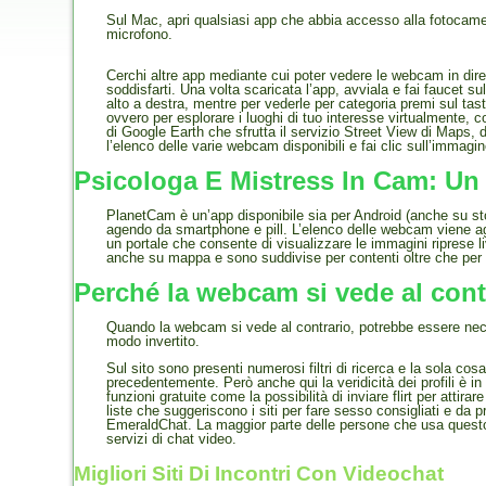
Sul Mac, apri qualsiasi app che abbia accesso alla fotocam
microfono.
Cerchi altre app mediante cui poter vedere le webcam in diret
soddisfarti. Una volta scaricata l’app, avviala e fai faucet 
alto a destra, mentre per vederle per categoria premi sul tast
ovvero per esplorare i luoghi di tuo interesse virtualmente,
di Google Earth che sfrutta il servizio Street View di Maps, 
l’elenco delle varie webcam disponibili e fai clic sull’immagin
Psicologa E Mistress In Cam: U
PlanetCam è un’app disponibile sia per Android (anche su st
agendo da smartphone e pill. L’elenco delle webcam viene agg
un portale che consente di visualizzare le immagini riprese
anche su mappa e sono suddivise per contenti oltre che per ci
Perché la webcam si vede al cont
Quando la webcam si vede al contrario, potrebbe essere necess
modo invertito.
Sul sito sono presenti numerosi filtri di ricerca e la sola 
precedentemente. Però anche qui la veridicità dei profili è in
funzioni gratuite come la possibilità di inviare flirt per atti
liste che suggeriscono i siti per fare sesso consigliati e da
EmeraldChat. La maggior parte delle persone che usa questo s
servizi di chat video.
Migliori Siti Di Incontri Con Videochat