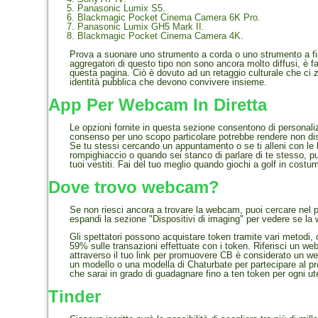
Panasonic Lumix S5.
Blackmagic Pocket Cinema Camera 6K Pro.
Panasonic Lumix GH5 Mark II.
Blackmagic Pocket Cinema Camera 4K.
Prova a suonare uno strumento a corda o uno strumento a fia
aggregatori di questo tipo non sono ancora molto diffusi, è 
questa pagina. Ciò è dovuto ad un retaggio culturale che ci z
identità pubblica che devono convivere insieme.
App Per Webcam In Diretta
Le opzioni fornite in questa sezione consentono di personalizz
consenso per uno scopo particolare potrebbe rendere non dispon
Se tu stessi cercando un appuntamento o se ti alleni con le ba
rompighiaccio o quando sei stanco di parlare di te stesso, pu
tuoi vestiti. Fai del tuo meglio quando giochi a golf in costum
Dove trovo webcam?
Se non riesci ancora a trovare la webcam, puoi cercare nel pa
espandi la sezione "Dispositivi di imaging" per vedere se l
Gli spettatori possono acquistare token tramite vari metodi, c
59% sulle transazioni effettuate con i token. Riferisci un w
attraverso il tuo link per promuovere CB è considerato un w
un modello o una modella di Chaturbate per partecipare al p
che sarai in grado di guadagnare fino a ten token per ogni ut
Tinder