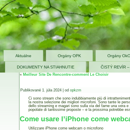
OPK Zlaté 
Aktuálne
Orgány OPK
Orgány Ok
DOKUMENTY NA STIAHNUTIE
ČISTÝ REVÍR 
«
Meilleur Site De Rencontre-comment Le Choisir
Publikované
1. júla 2024
|
od
opkzm
Ci sono stream che sono indubbiamente più di intrattenimento
la nostra selezione dei migliori microfoni. Sono tante le pe
dello streaming e magari sono sulla via del farne una vera e 
popolate di tantissime proposte – e la prossima potrebbe ess
Come usare l’iPhone come web
Utilizzare iPhone come webcam o microfono