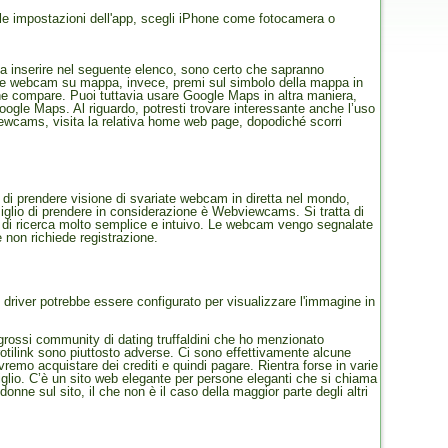
le impostazioni dell'app, scegli iPhone come fotocamera o
o a inserire nel seguente elenco, sono certo che sapranno
are le webcam su mappa, invece, premi sul simbolo della mappa in
u che compare. Puoi tuttavia usare Google Maps in altra maniera,
oogle Maps. Al riguardo, potresti trovare interessante anche l’uso
bviewcams, visita la relativa home web page, dopodiché scorri
di prendere visione di svariate webcam in diretta nel mondo,
iglio di prendere in considerazione è Webviewcams. Si tratta di
a di ricerca molto semplice e intuivo. Le webcam vengo segnalate
 non richiede registrazione.
 driver potrebbe essere configurato per visualizzare l'immagine in
 grossi community di dating truffaldini che ho menzionato
Erotilink sono piuttosto adverse. Ci sono effettivamente alcune
ovremo acquistare dei crediti e quindi pagare. Rientra forse in varie
siglio. C’è un sito web elegante per persone eleganti che si chiama
e sul sito, il che non è il caso della maggior parte degli altri