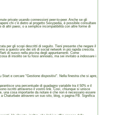
nute private usando connessioni peer-to-peer. Anche se gli
apere chi c’è dietro al progetto Sexypedia, è possibile consultare
di altri paesi, o a semplice incompatibilità con altre forme di
ta per gli scopi descritti di seguito. Tieni presente che negare il
no a questo uno dei siti di social network in più rapida crescita.
tuffarti di nuovo nella piscina degli appuntamenti. Come
osa di insolito se tu fossi annoiato, ma sei invitato a indossare i
Start e cercare "Gestione dispositivi". Nella finestra che si apre,
garantisce una percentuale di guadagno variabile tra il 50% e il
o iscritti attraverso il vostro link. Così, chiunque si unisce
ine, una cosa importante da notare è che non è necessario essere
 Chaturbate attravero un suo sito, blog, o pagina FB. Significa