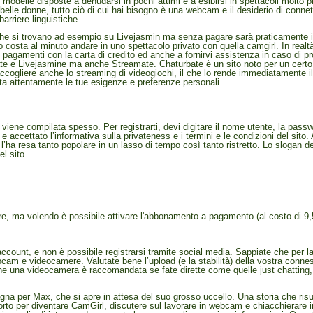
le modelle disposte a denudarsi in pochi attimi e a esibirsi in spettacoli molto p
 belle donne, tutto ciò di cui hai bisogno è una webcam e il desiderio di conne
barriere linguistiche.
li che si trovano ad esempio su Livejasmin ma senza pagare sarà praticamente 
anto costa al minuto andare in uno spettacolo privato con quella camgirl. In re
i pagamenti con la carta di credito ed anche a fornirvi assistenza in caso di pro
te e Livejasmine ma anche Streamate. Chaturbate è un sito noto per un certo t
ccogliere anche lo streaming di videogiochi, il che lo rende immediatamente i
luta attentamente le tue esigenze e preferenze personali.
ne compilata spesso. Per registrarti, devi digitare il nome utente, la password
e accettato l’informativa sulla privateness e i termini e le condizioni del sito
l’ha resa tanto popolare in un lasso di tempo così tanto ristretto. Lo slogan del 
el sito.
ure, ma volendo è possibile attivare l'abbonamento a pagamento (al costo di 9
o account, e non è possibile registrarsi tramite social media. Sappiate che per
am e videocamere. Valutate bene l’upload (e la stabilità) della vostra connessi
e una videocamera è raccomandata se fate dirette come quelle just chatting, i
agna per Max, che si apre in attesa del suo grosso uccello. Una storia che risuo
pporto per diventare CamGirl, discutere sul lavorare in webcam e chiacchierar