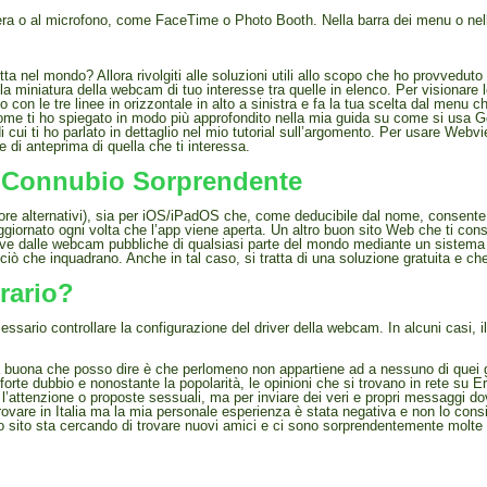
era o al microfono, come FaceTime o Photo Booth. Nella barra dei menu o nel
ta nel mondo? Allora rivolgiti alle soluzioni utili allo scopo che ho provvedut
sulla miniatura della webcam di tuo interesse tra quelle in elenco. Per vision
o con le tre linee in orizzontale in alto a sinistra e fa la tua scelta dal men
 come ti ho spiegato in modo più approfondito nella mia guida su come si usa G
di cui ti ho parlato in dettaglio nel mio tutorial sull’argomento. Per usare We
e di anteprima di quella che ti interessa.
n Connubio Sorprendente
ore alternativi), sia per iOS/iPadOS che, come deducibile dal nome, consente 
iornato ogni volta che l’app viene aperta. Un altro buon sito Web che ti cons
 live dalle webcam pubbliche di qualsiasi parte del mondo mediante un sistem
ò che inquadrano. Anche in tal caso, si tratta di una soluzione gratuita e che
rario?
ario controllare la configurazione del driver della webcam. In alcuni casi, il
cosa buona che posso dire è che perlomeno non appartiene ad a nessuno di quei
 forte dubbio e nonostante la popolarità, le opinioni che si trovano in rete su 
rare l’attenzione o proposte sessuali, ma per inviare dei veri e propri messaggi d
 provare in Italia ma la mia personale esperienza è stata negativa e non lo con
ito sta cercando di trovare nuovi amici e ci sono sorprendentemente molte donn