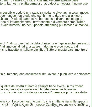
iccanti. Va rilevato, inoltre, che ImLive offre spesso delle
tterti. La nostra piattaforma di chat videocam opera in numerose
impossibile vedere una ragazza nuda ne divertirsi in alcun modo.
altà comunque non credo che cambi molto dato che alla nice è
blemi. Di siti di cam hot ne ho recensiti diversi nel corso di
ipo di intrattenimento, intrattenente e divertente come Twitch,
l rivale numero uno per il portale streaming più famoso al mondo.
, l’indirizzo e-mail, la data di nascita e il genere che preferisci.
. Andiamo quindi ad analizzare in dettaglio e con dovizia di
sito tradotto in italiano significa “l’atto di masturbarsi mentre si
,50 euro/anno) che consente di rimuovere la pubblicità e sbloccare
 la qualità dei vostri stream è sempre bene avere un microfono
one, per capire quale sia il bitrate ideale per le vostre
n cui voi e non un videogioco siete l’immagine principale dello
na con l’eco dei nostri orgasmi, che si riflette nei mille specchi
e in chat – Vetrina Cam Girl, space CamBoy, recensioni CamGirls.