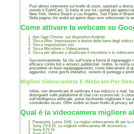
Puoi altresì intervenire sul livello di zoom, spostarti a destra
mondo è EarthCam. Si tratta di uno tra i portali più apprezzat
New York, Venice Beach a Los Angeles, San Paolo in Brasile,
Nella pagina che andrà ad aprirsi dopo aver selezionato la we
Come attivare la webcam su Go
Apri l'app Chrome. sul dispositivo Android.
Tocca Altro. Impostazioni a destra della barra degli indirizz
Tocca Impostazioni sito.
Tocca Microfono o Videocamera.
Tocca per attivare o disattivare il microfono o la videocam
Successivamente, fai clic sull’icona a forma di ingranaggio n
efficace contro bot e annunci pubblicitari. Inoltre, la nostr
possedere un buon equipaggiamento, come telecamere di quali
aggiuntivi, come giochi interattivi, sistemi di punteggi e pre
Migliori Videocamere E Webcam Per Stre
Infine, non dimenticare di verificare il tuo indirizzo e mail, f
distinguerti sulle piattaforme di chat con sconosciuti, ti c
sull’intelligenza artificiale, potrai facilmente migliorare il t
considerato sicuro. Offre inoltre un buon livello di privacy ed
Qual è la videocamera migliore 
Panasonic Lumix GH6. La miglior videocamera 4k per la 
Sony ZV-E10. La migliore videocamera 4K economica.
Sony A7S III.
Sony A7 IV.