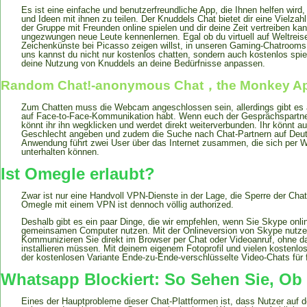
Es ist eine einfache und benutzerfreundliche App, die Ihnen helfen wir
und Ideen mit ihnen zu teilen. Der Knuddels Chat bietet dir eine Vielzah
der Gruppe mit Freunden online spielen und dir deine Zeit vertreiben k
ungezwungen neue Leute kennenlernen. Egal ob du virtuell auf Weltreis
Zeichenkünste bei Picasso zeigen willst, in unseren Gaming-Chatrooms
uns kannst du nicht nur kostenlos chatten, sondern auch kostenlos spie
deine Nutzung von Knuddels an deine Bedürfnisse anpassen.
Random Chat!-anonymous Chat，the Monkey A
Zum Chatten muss die Webcam angeschlossen sein, allerdings gibt es au
auf Face-to-Face-Kommunikation habt. Wenn euch der Gesprächspartner
könnt ihr ihn wegklicken und werdet direkt weiterverbunden. Ihr könnt a
Geschlecht angeben und zudem die Suche nach Chat-Partnern auf Deu
Anwendung führt zwei User über das Internet zusammen, die sich per 
unterhalten können.
Ist Omegle erlaubt?
Zwar ist nur eine Handvoll VPN-Dienste in der Lage, die Sperre der Ch
Omegle mit einem VPN ist dennoch völlig authorized.
Deshalb gibt es ein paar Dinge, die wir empfehlen, wenn Sie Skype onlin
gemeinsamen Computer nutzen. Mit der Onlineversion von Skype nutze
Kommunizieren Sie direkt im Browser per Chat oder Videoanruf, ohne d
installieren müssen. Mit deinem eigenem Fotoprofil und vielen kostenlo
der kostenlosen Variante Ende-zu-Ende-verschlüsselte Video-Chats für 
Whatsapp Blockiert: So Sehen Sie, Ob
Eines der Hauptprobleme dieser Chat-Plattformen ist, dass Nutzer auf d