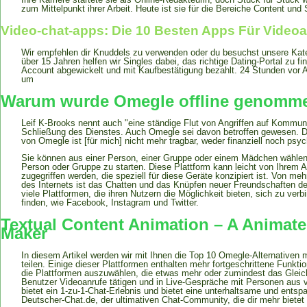
zum Mittelpunkt ihrer Arbeit. Heute ist sie für die Bereiche Content und
Video-chat-apps: Die 10 Besten Apps Für Videoa
Wir empfehlen dir Knuddels zu verwenden oder du besuchst unsere Kate
über 15 Jahren helfen wir Singles dabei, das richtige Dating-Portal zu 
Account abgewickelt und mit Kaufbestätigung bezahlt. 24 Stunden vor A
um
Warum wurde Omegle offline genomm
Leif K-Brooks nennt auch "eine ständige Flut von Angriffen auf Kommuni
Schließung des Dienstes. Auch Omegle sei davon betroffen gewesen. Der 
von Omegle ist [für mich] nicht mehr tragbar, weder finanziell noch psy
Sie können aus einer Person, einer Gruppe oder einem Mädchen wählen,
Person oder Gruppe zu starten. Diese Plattform kann leicht von Ihrem 
zugegriffen werden, die speziell für diese Geräte konzipiert ist. Von m
des Internets ist das Chatten und das Knüpfen neuer Freundschaften der
viele Plattformen, die ihren Nutzern die Möglichkeit bieten, sich zu ve
finden, wie Facebook, Instagram und Twitter.
Textual Content Animation – A Animate
Maker
In diesem Artikel werden wir mit Ihnen die Top 10 Omegle-Alternativen 
teilen. Einige dieser Plattformen enthalten mehr fortgeschrittene Funkt
die Plattformen auszuwählen, die etwas mehr oder zumindest das Glei
Benutzer Videoanrufe tätigen und in Live-Gespräche mit Personen aus v
bietet ein 1-zu-1-Chat-Erlebnis und bietet eine unterhaltsame und ents
Deutscher-Chat.de, der ultimativen Chat-Community, die dir mehr bietet