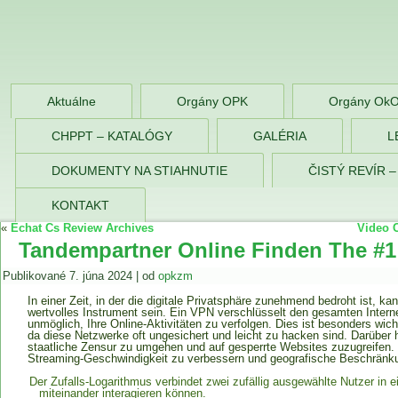
OPK Zlaté Morav
Aktuálne
Orgány OPK
Orgány Ok
CHPPT – KATALÓGY
GALÉRIA
L
DOKUMENTY NA STIAHNUTIE
ČISTÝ REVÍR 
KONTAKT
«
Echat Cs Review Archives
Video C
Tandempartner Online Finden The #
Publikované
7. júna 2024
|
od
opkzm
In einer Zeit, in der die digitale Privatsphäre zunehmend bedroht ist, ka
wertvolles Instrument sein. Ein VPN verschlüsselt den gesamten Intern
unmöglich, Ihre Online-Aktivitäten zu verfolgen. Dies ist besonders wic
da diese Netzwerke oft ungesichert und leicht zu hacken sind. Darüber 
staatliche Zensur zu umgehen und auf gesperrte Websites zuzugreifen
Streaming-Geschwindigkeit zu verbessern und geografische Beschrän
Der Zufalls-Logarithmus verbindet zwei zufällig ausgewählte Nutzer in 
miteinander interagieren können.