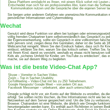
Diese Plattform ermöglicht es Ihnen, mit einem Klick sofort mit Leuten 
Entscheidet man sich für ein professionelles Abo, kann man die Softwa
Kommunikation nutzen und die Gespräche über die eigenen Server la
Sie bergen unter anderem Gefahren wie unerwünschte Kommunikation m
persönlicher Informationen und Cybermobbing.
Wechat
Genutzt wird diese Funktion vor allem bei lustigen oder erinnerungswür
völlig fremden Chatpartner kann selbstverständlich das Gespräch zu je
der Eigenverantwortung, sollte ein Gespräch in eine vollkommen falsche
sehr pervers sind, zeigen diese ihre Genitalien, daher ist die Seite ab 
Webcamchat reingeht. Wenn Sie den Eindruck haben, dass sich Ihr Kin
einlässt, erklären Sie ihm, warum Sie das kritisch sehen. Treffen Sie,
mit Ihrem Kind, damit es versteht, weshalb es etwas nicht benutzen so
Kids als „sicheres Umfeld für Kinder, um YouTube zu entdecken“, das es
mache, sie auf diesem Weg zu begleiten.
Was ist die beste Video-Chat App?
Skype – Vorreiter in Sachen Video.
Zoom – Top in Sachen Usability.
GoToMeeting – Video-Chat mit bis zu 250 Teilnehmern.
Google Hangouts/ Google Meet – von jedem Ort aus.
Facebook Messenger – unbekannt, aber auch unterschätzt?
Omegle schlägt nicht vor, ein Konto auf der Website zu erstellen, da
erfolgt. Sie sollten nichts löschen, da Ihre Informationen nicht wie bei 
Netzwerken auf dem Server gespeichert sind. Um die Site zu verlassen, 
Browser. Chatrandom ist eine Website, die ähnlich wie Omegle funktioni
heruntergeladen werden kann. Es enthält auch Richtlinien in seinen Bedi
Ihre Karriere startete sie als Online-Redakteurin, doch Stück für St